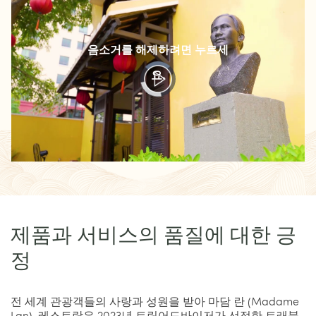
음소거를 해제하려면 누르세
Video
요.
Player
is
loading.
제품과 서비스의 품질에 대한 긍
정
전 세계 관광객들의 사랑과 성원을 받아 마담 란 (Madame