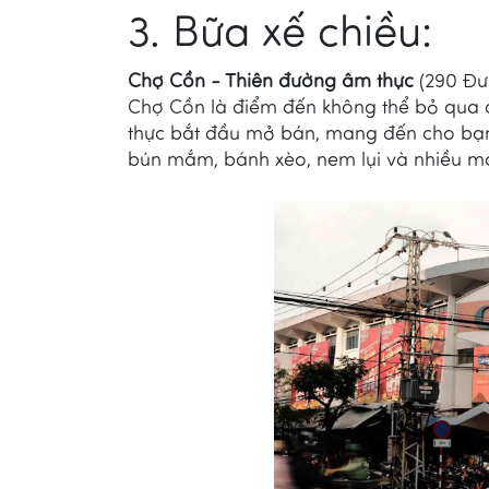
3. Bữa xế chiều:
Chợ Cồn - Thiên đường ẩm thực
(290 Đư
Chợ Cồn là điểm đến không thể bỏ qua c
thực bắt đầu mở bán, mang đến cho bạ
bún mắm, bánh xèo, nem lụi và nhiều m