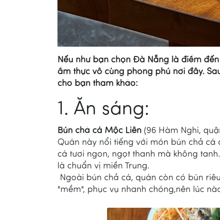
Nếu như bạn chọn Đà Nẵng là điểm đến 
ẩm thực vô cùng phong phú nơi đây. Sau
cho bạn tham khảo:
1. Ăn sáng:
Bún chả cá Mộc Liên
(96 Hàm Nghi, quậ
Quán này nổi tiếng với món bún chả cá 
cá tươi ngon, ngọt thanh mà không tanh.
là chuẩn vị miền Trung.
Ngoài bún chả cá, quán còn có bún riêu,
"mềm", phục vụ nhanh chóng,nên lúc nà