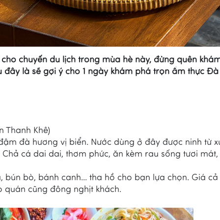
cho chuyến du lịch trong mùa hè này, đừng quên khá
 đây là sẽ gợi ý cho 1 ngày khám phá trọn ẩm thực Đ
n Thanh Khê)
đậm đà hương vị biển. Nước dùng ở đây được ninh từ 
 Chả cá dai dai, thơm phức, ăn kèm rau sống tươi mát
 bún bò, bánh canh... tha hồ cho bạn lựa chọn. Giá cả 
o quán cũng đông nghịt khách.