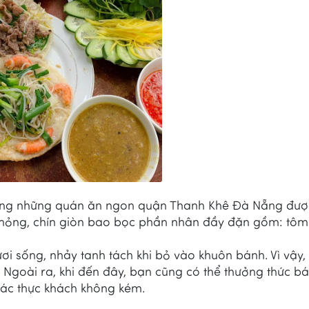
ong những quán ăn ngon quận Thanh Khê Đà Nẵng đượ
 mỏng, chín giòn bao bọc phần nhân đầy đặn gồm: tôm 
ơi sống, nhảy tanh tách khi bỏ vào khuôn bánh. Vì vậy
 Ngoài ra, khi đến đây, bạn cũng có thể thưởng thức b
 các thực khách không kém.