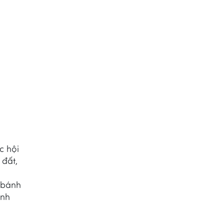
c hội
đất,
, bánh
ánh