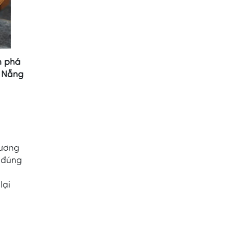
m phá
à Nẵng
xương
, đúng
lại