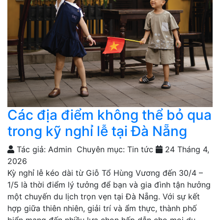
Các địa điểm không thể bỏ qua
trong kỹ nghỉ lễ tại Đà Nẵng
Tác giả: Admin
Chuyên mục: Tin tức
24 Tháng 4,
2026
Kỳ nghỉ lễ kéo dài từ Giỗ Tổ Hùng Vương đến 30/4 –
1/5 là thời điểm lý tưởng để bạn và gia đình tận hưởng
một chuyến du lịch trọn vẹn tại Đà Nẵng. Với sự kết
hợp giữa thiên nhiên, giải trí và ẩm thực, thành phố
biển mang đến nhiều lựa chọn hấp dẫn cho mọi du