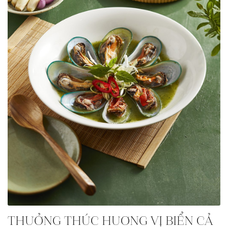
THƯỞNG THỨC HƯƠNG VỊ BIỂN CẢ