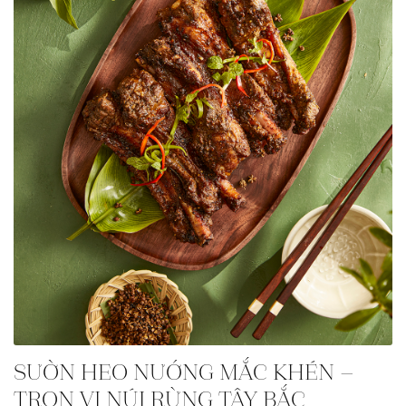
SƯỜN HEO NƯỚNG MẮC KHÉN –
TRỌN VỊ NÚI RỪNG TÂY BẮC