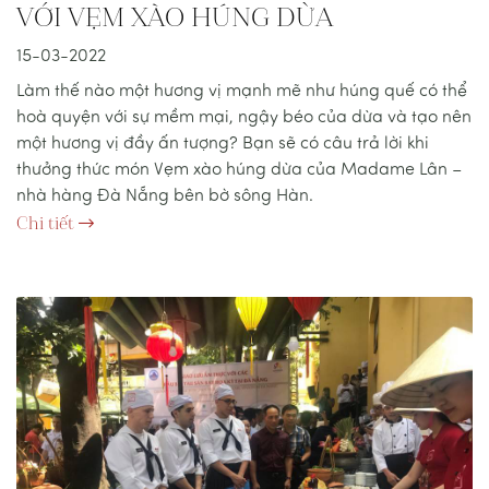
VỚI VẸM XÀO HÚNG DỪA
15-03-2022
Làm thế nào một hương vị mạnh mẽ như húng quế có thể
hoà quyện với sự mềm mại, ngậy béo của dừa và tạo nên
một hương vị đầy ấn tượng? Bạn sẽ có câu trả lời khi
thưởng thức món Vẹm xào húng dừa của Madame Lân –
nhà hàng Đà Nẵng bên bờ sông Hàn.
Chi tiết