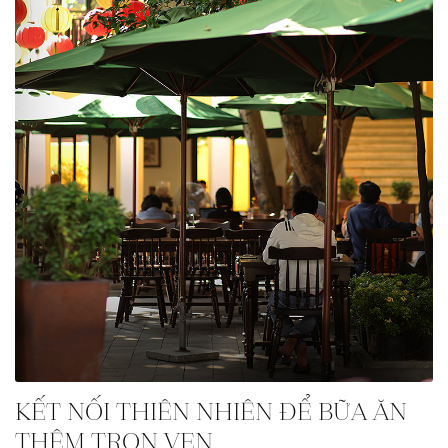
KẾT NỐI THIÊN NHIÊN ĐỂ BỮA ĂN
THÊM TRỌN VẸN