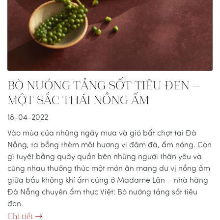
BÒ NƯỚNG TẢNG SỐT TIÊU ĐEN –
MỘT SẮC THÁI NỒNG ẤM
18-04-2022
Vào mùa của những ngày mưa và gió bất chợt tại Đà
Nẵng, ta bỗng thèm một hương vị đậm đà, ấm nóng. Còn
gì tuyệt bằng quây quần bên những người thân yêu và
cùng nhau thưởng thức một món ăn mang dư vị nồng ấm
giữa bầu không khí ấm cúng ở Madame Lân – nhà hàng
Đà Nẵng chuyên ẩm thực Việt: Bò nướng tảng sốt tiêu
đen.
Chi tiết