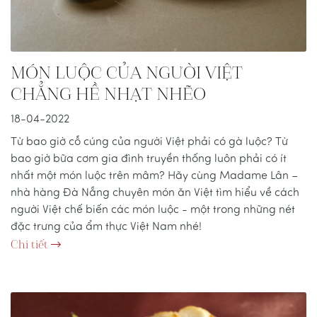
MÓN LUỘC CỦA NGƯỜI VIỆT
CHẲNG HỀ NHẠT NHẼO
18-04-2022
Từ bao giờ cỗ cúng của người Việt phải có gà luộc? Từ
bao giờ bữa cơm gia đình truyền thống luôn phải có ít
nhất một món luộc trên mâm? Hãy cùng Madame Lân –
nhà hàng Đà Nẵng chuyên món ăn Việt tìm hiểu về cách
người Việt chế biến các món luộc - một trong những nét
đặc trưng của ẩm thực Việt Nam nhé!
Chi tiết