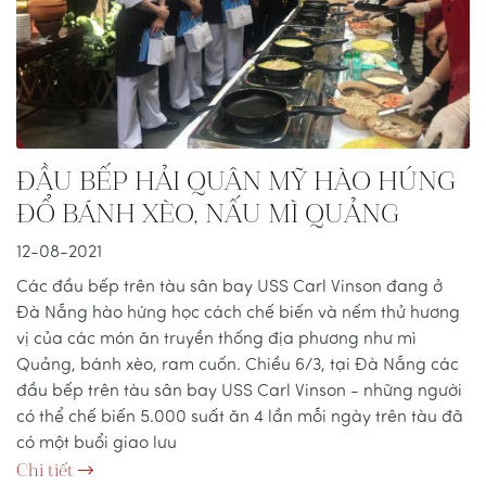
ĐẦU BẾP HẢI QUÂN MỸ HÀO HỨNG
ĐỔ BÁNH XÈO, NẤU MÌ QUẢNG
12-08-2021
Các đầu bếp trên tàu sân bay USS Carl Vinson đang ở
Đà Nẵng hào hứng học cách chế biến và nếm thử hương
vị của các món ăn truyền thống địa phương như mì
Quảng, bánh xèo, ram cuốn. Chiều 6/3, tại Đà Nẵng các
đầu bếp trên tàu sân bay USS Carl Vinson - những người
có thể chế biến 5.000 suất ăn 4 lần mỗi ngày trên tàu đã
có một buổi giao lưu
Chi tiết